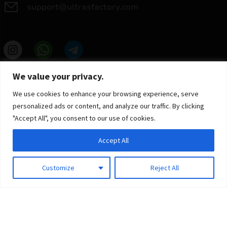
support@ultrasfactory.com
UF Group
We value your privacy.
Brzoski 8/10 91-315 Lodz, Poland
NIP: 7262697810
We use cookies to enhance your browsing experience, serve
REGON: 386994375
personalized ads or content, and analyze our traffic. By clicking
"Accept All", you consent to our use of cookies.
Accept All
Customize
Reject All
© 2025 ULTRAS FACTORY
Todos os direitos reservados
Implementação
Estima
group