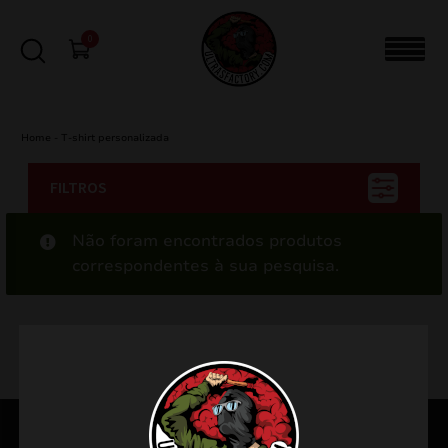
0
Home
-
T-shirt personalizada
FILTROS
Não foram encontrados produtos
correspondentes à sua pesquisa.