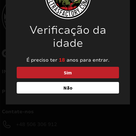
Verificação da
idade
É preciso ter
18
anos para entrar.
mizar
INFORMAÇÃO
Sim
menu
Não
PRECISAR DE AJUDA
Contate-nos
+48 506 306 912