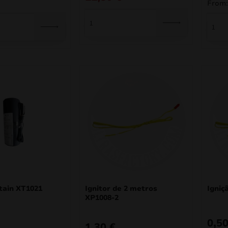
From
tain XT1021
Ignitor de 2 metros
Igniç
XP1008-2
0,5
1,30
€