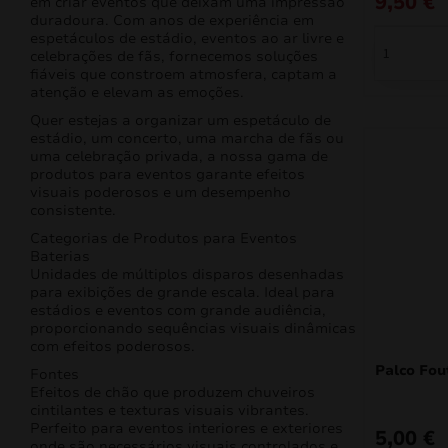
9,50
€
em criar eventos que deixam uma impressão
duradoura. Com anos de experiência em
espetáculos de estádio, eventos ao ar livre e
celebrações de fãs, fornecemos soluções
fiáveis que constroem atmosfera, captam a
atenção e elevam as emoções.
Quer estejas a organizar um espetáculo de
estádio, um concerto, uma marcha de fãs ou
uma celebração privada, a nossa gama de
produtos para eventos garante efeitos
visuais poderosos e um desempenho
consistente.
Categorias de Produtos para Eventos
Baterias
Unidades de múltiplos disparos desenhadas
para exibições de grande escala. Ideal para
estádios e eventos com grande audiência,
proporcionando sequências visuais dinâmicas
com efeitos poderosos.
Palco Fou
Fontes
Efeitos de chão que produzem chuveiros
cintilantes e texturas visuais vibrantes.
Perfeito para eventos interiores e exteriores
5,00
€
onde são necessários visuais controlados e