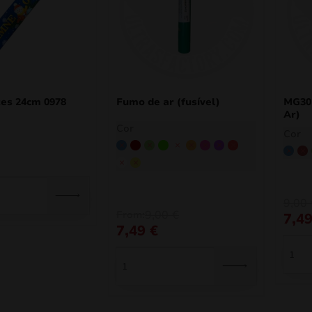
es 24cm 0978
Fumo de ar (fusível)
MG30F
Ar)
Cor
Cor
Azul
Borgonha
Verde
Verde claro
Marinha
Laranja
Cor-de-rosa
Roxo
Vermelho
Azul
B
Branco
Amarelo
9,00
9,00
€
From:
7,4
7,49
€