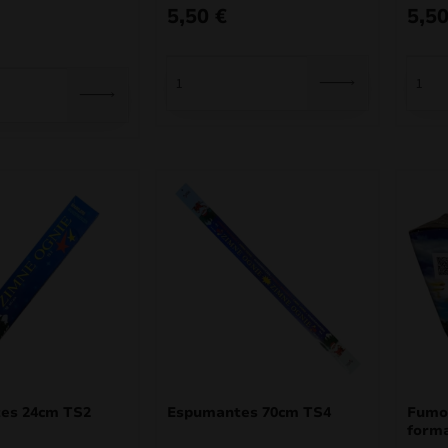
5,50
€
5,5
es 24cm TS2
Espumantes 70cm TS4
Fumo
forma