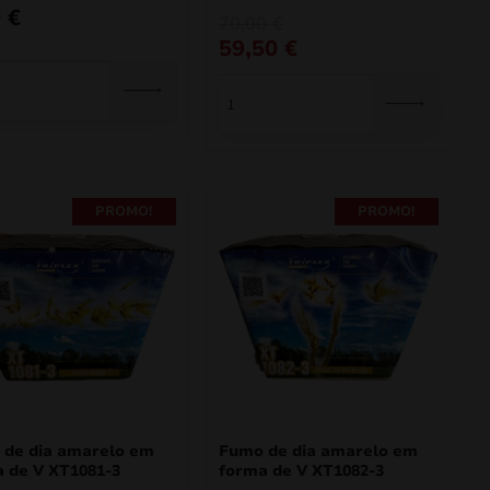
0
€
O
O
70,00
€
preço
preço
59,50
€
original
atual
era:
é:
70,00 €.
59,50 €.
PROMO!
PROMO!
 de dia amarelo em
Fumo de dia amarelo em
 de V XT1081-3
forma de V XT1082-3