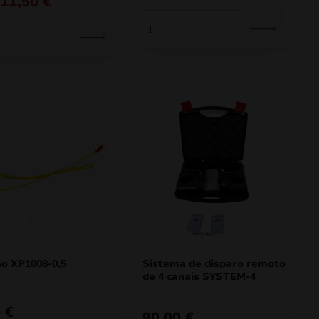
11,50
€
:
ão XP1008-0,5
Sistema de disparo remoto
de 4 canais SYSTEM-4
0
€
90,00
€