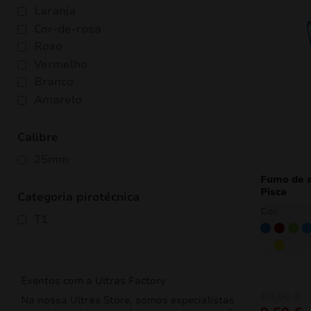
Laranja
Cor-de-rosa
Roxo
Vermelho
Branco
Amarelo
Calibre
25mm
Fumo de 
Pisca
Categoria pirotécnica
Cor
T1
Azul
Borgo
Ver
A
Branco
Amare
Eventos com a Ultras Factory
10,00
€
Na nossa Ultras Store, somos especialistas