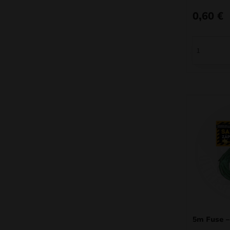
0,60
€
5m Fuse –