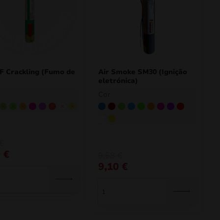
 Crackling (Fumo de
Air Smoke SM30 (Ignição
eletrónica)
Cor
orgonha
Verde
Verde claro
Laranja
Cor-de-rosa
Roxo
Vermelho
Branco
Amarelo
Azul
Borgonha
Verde
Azul claro
Verde claro
Laranja
Cor-de-rosa
Roxo
Vermelho
Branco
Amarelo
€
9
€
9,58
€
9,10
€