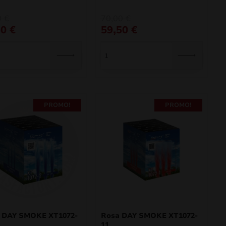
O
O
0
€
70,00
€
preço
preço
50
€
59,50
€
al
original
atual
era:
é:
€.
€.
70,00 €.
59,50 €.
PROMO!
PROMO!
 DAY SMOKE XT1072-
Rosa DAY SMOKE XT1072-
11