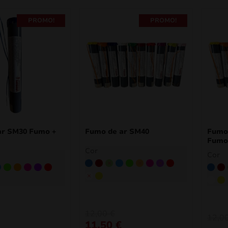
PROMO!
PROMO!
ar SM30 Fumo +
Fumo de ar SM40
Fumo
Fumo
Cor
Cor
Azul
Borgonha
Verde
Azul claro
Verde claro
Laranja
Cor-de-rosa
Roxo
Vermelho
nha
de
zul claro
Verde claro
Laranja
Cor-de-rosa
Roxo
Vermelho
Azul
B
Branco
Amarelo
lo
Bran
A
12,00
€
12,0
11,50
€