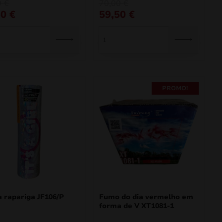
O
O
0
€
70,00
€
preço
preço
50
€
59,50
€
al
original
atual
era:
é:
€.
€.
70,00 €.
59,50 €.
PROMO!
 rapariga JF106/P
Fumo do dia vermelho em
forma de V XT1081-1