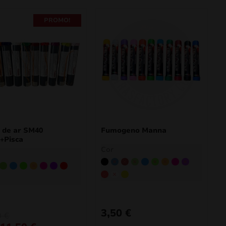
PROMO!
 de ar SM40
Fumogeno Manna
+Pisca
Cor
Preto
Azul
Borgonha
Verde
Azul claro
Verde claro
Laranja
Cor-de-rosa
Roxo
orgonha
Verde
Azul claro
Verde claro
Laranja
Cor-de-rosa
Roxo
Vermelho
Vermelho
Branco
Amarelo
co
marelo
3,50
€
0
€