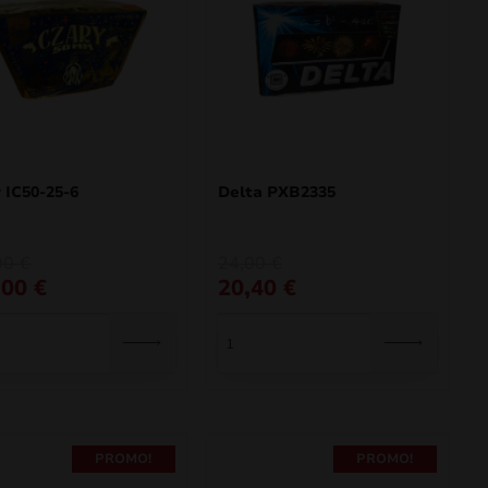
 IC50-25-6
Delta PXB2335
O
O
00
€
24,00
€
preço
preço
,00
€
20,40
€
al
original
atual
era:
é:
 €.
 €.
24,00 €.
20,40 €.
PROMO!
PROMO!