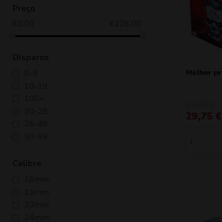
Preço
€
0.00
€
226.00
Disparos
0-9
Melhor p
10-19
100+
O
O
35,00
€
20-25
preço
preço
29,75
€
original
atual
26-49
era:
é:
50-99
35,00 €.
29,75 €.
Calibre
16mm
18mm
20mm
24mm