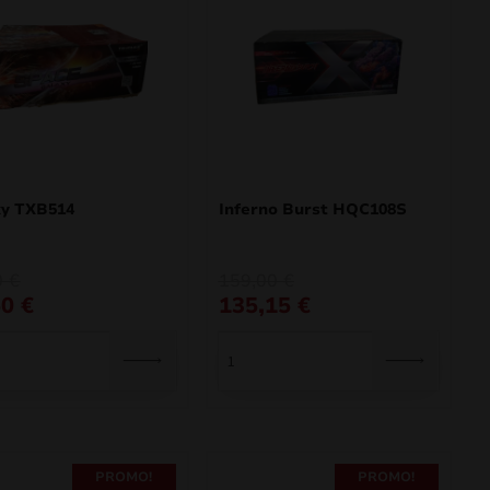
xy TXB514
Inferno Burst HQC108S
O
O
0
€
159,00
€
preço
preço
50
€
135,15
€
al
original
atual
era:
é:
€.
€.
159,00 €.
135,15 €.
PROMO!
PROMO!