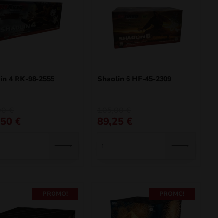
in 4 RK-98-2555
Shaolin 6 HF-45-2309
O
O
00
€
105,00
€
preço
preço
,50
€
89,25
€
al
original
atual
era:
é:
 €.
 €.
105,00 €.
89,25 €.
PROMO!
PROMO!