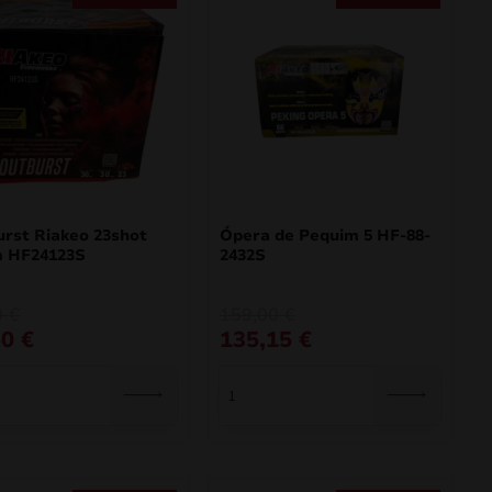
rst Riakeo 23shot
Ópera de Pequim 5 HF-88-
 HF24123S
2432S
O
O
0
€
159,00
€
preço
preço
60
€
135,15
€
al
original
atual
era:
é:
€.
€.
159,00 €.
135,15 €.