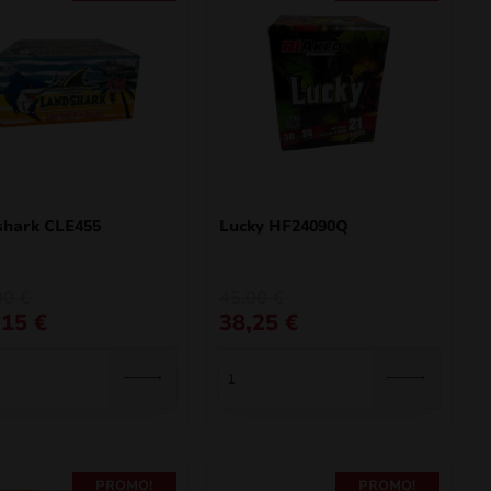
shark CLE455
Lucky HF24090Q
O
O
00
€
45,00
€
preço
preço
,15
€
38,25
€
al
original
atual
era:
é:
 €.
 €.
45,00 €.
38,25 €.
PROMO!
PROMO!