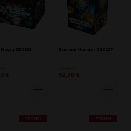
a Negra ZBC104
Brocade Monster ZBC107
O
O
0
€
62,00
€
preço
preço
50
€
52,70
€
al
original
atual
era:
é:
€.
€.
62,00 €.
52,70 €.
PROMO!
PROMO!