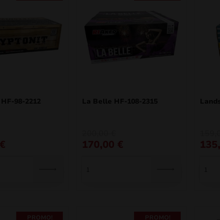
 HF-98-2212
La Belle HF-108-2315
Land
O
O
O
O
200,00
€
159,
preço
preço
preço
preço
€
170,00
€
135
original
atual
origin
atual
era:
é:
era:
é:
200,00 €.
170,00 €.
159,00
135,15
PROMO!
PROMO!