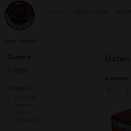
Baterias
Fogos de artifício
Velas
Home
-
Baterias
Bater
Compra
Filter
A mostrar 
Categoria
1
2
3
EVENTOS
Baterias
Outro
Promoção