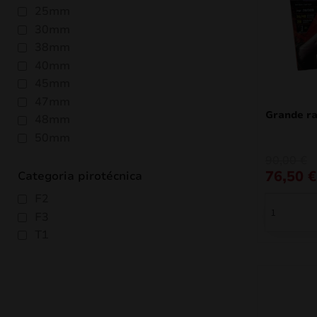
25mm
30mm
38mm
40mm
45mm
47mm
Grande r
48mm
50mm
O
O
90,00
€
preço
preço
76,50
€
Categoria pirotécnica
original
atual
era:
é:
F2
90,00 €.
76,50 €.
F3
T1