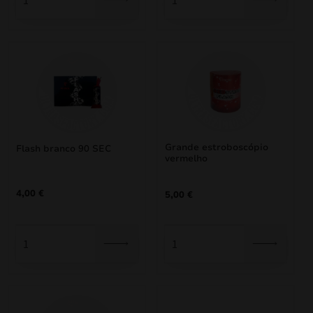
mizar
menu
Grande estroboscópio
Flash branco 90 SEC
vermelho
4,00
€
5,00
€