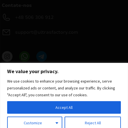
Contate-nos
+48 506 306 912
support@ultrasfactory.com
UF Group
We value your privacy.
Brzoski 8/10 91-315 Lodz, Poland
NIP: 7262697810
We use cookies to enhance your browsing experience, serve
REGON: 386994375
personalized ads or content, and analyze our traffic. By clicking
"Accept All", you consent to our use of cookies.
Accept All
Customize
Reject All