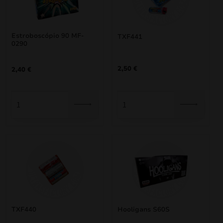
Estroboscópio 90 MF-
TXF441
0290
2,50
€
2,40
€
mizar
menu
TXF440
Hooligans S60S