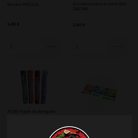
Estroboscópio branco 90s
Strobo PXG116
ZBC490
1,60
€
2,80
€
JF103 Flash de Bengala
JF60 Bengal Flash
Cor
Verde
Laranja
Vermelho
Branco
Cor