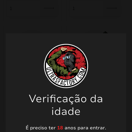
TR02
Foguetes Zom Bum ZB150
9,00
€
8,00
€
Verificação da
idade
É preciso ter
18
anos para entrar.