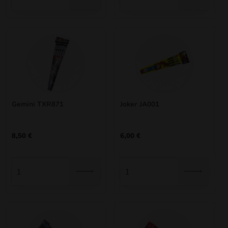
mizar
menu
Gemini TXR871
Joker JA001
8,50
€
6,00
€