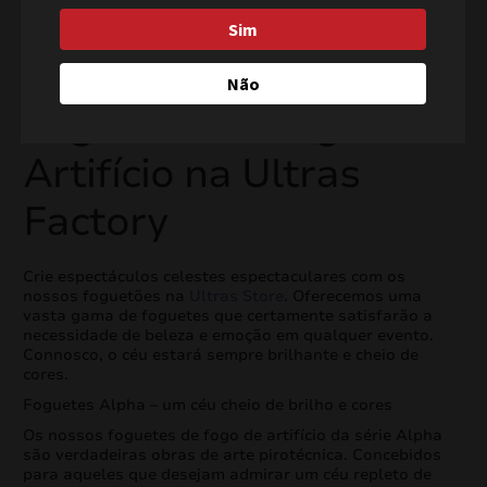
Sim
Não
Foguetes de Fogo de
Artifício na Ultras
Factory
Crie espectáculos celestes espectaculares com os
nossos foguetões na
Ultras Store
. Oferecemos uma
vasta gama de foguetes que certamente satisfarão a
necessidade de beleza e emoção em qualquer evento.
Connosco, o céu estará sempre brilhante e cheio de
cores.
Foguetes Alpha – um céu cheio de brilho e cores
Os nossos foguetes de fogo de artifício da série Alpha
são verdadeiras obras de arte pirotécnica. Concebidos
para aqueles que desejam admirar um céu repleto de