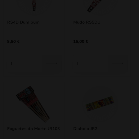
RS4D Dum bum
Mudo RS5DU
8,50
€
15,00
€
mizar
menu
Foguetes da Morte JR103
Diabolo JR2