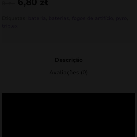
6,80
zł
8
zł
Etiquetas:
bateria
,
baterias
,
fogos de artifício
,
pyro
,
triplex
Descrição
Avaliações (0)