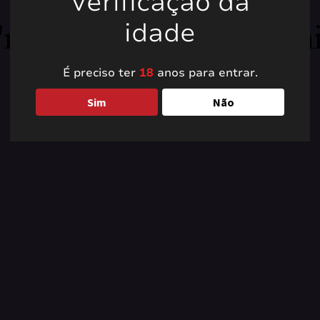
Verificação da
're working on somet
idade
back soon!
É preciso ter
18
anos para entrar.
Sim
Não