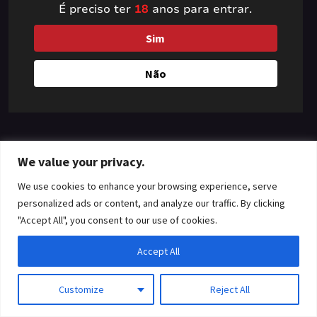
É preciso ter
18
anos para entrar.
something amazing
Sim
— check back soon!
Não
We value your privacy.
We use cookies to enhance your browsing experience, serve
personalized ads or content, and analyze our traffic. By clicking
"Accept All", you consent to our use of cookies.
Accept All
Customize
Reject All