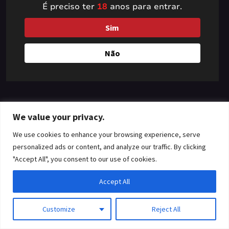
É preciso ter
18
anos para entrar.
something amazing
Sim
— check back soon!
Não
We value your privacy.
We use cookies to enhance your browsing experience, serve
personalized ads or content, and analyze our traffic. By clicking
"Accept All", you consent to our use of cookies.
Accept All
Customize
Reject All