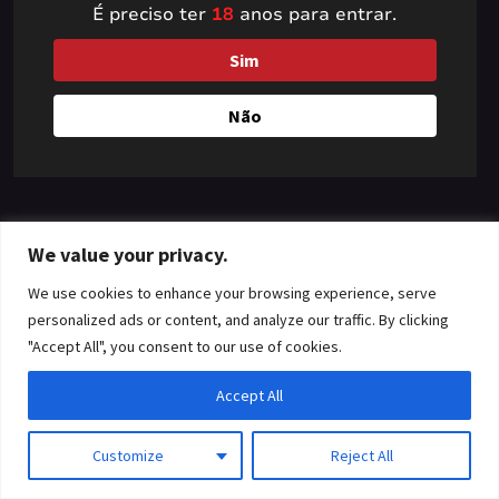
É preciso ter
18
anos para entrar.
something amazing
Sim
— check back soon!
Não
We value your privacy.
We use cookies to enhance your browsing experience, serve
personalized ads or content, and analyze our traffic. By clicking
"Accept All", you consent to our use of cookies.
Accept All
Customize
Reject All