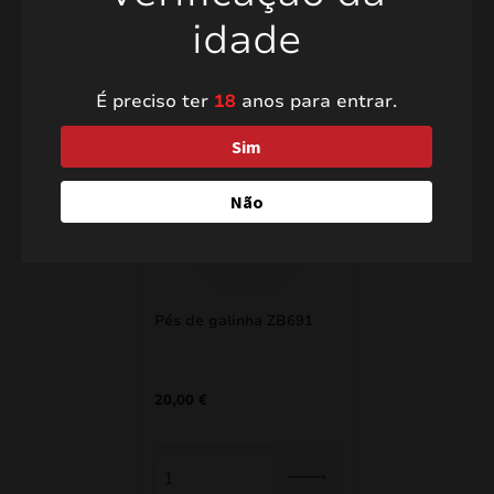
idade
Produtos relacionados
É preciso ter
18
anos para entrar.
Sim
Não
Pés de galinha ZB691
20,00
€