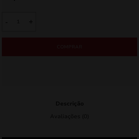
Quantidade
-
+
de
ARP1K
COMPRAR
Descrição
Avaliações (0)