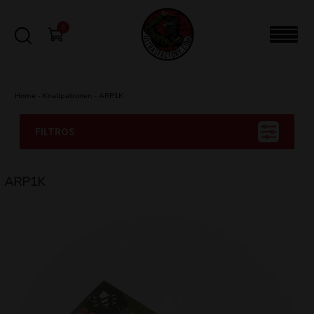
0
Home
-
Knallpatronen
-
ARP1K
FILTROS
ARP1K