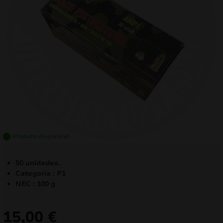
mizar
menu
Produto disponível
50 unidades.
Categoria : P1
NEC : 100 g
15,00
€