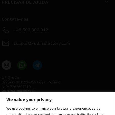
PRECISAR DE AJUDA
Contate-nos
+48 506 306 912
support@ultrasfactory.com
UF Group
Brzoski 8/10 91-315 Lodz, Poland
NIP: 7262697810
REGON: 386994375
We value your privacy.
We use cookies to enhance your browsing experience, serve
personalized ads or content, and analyze our traffic. By clicking