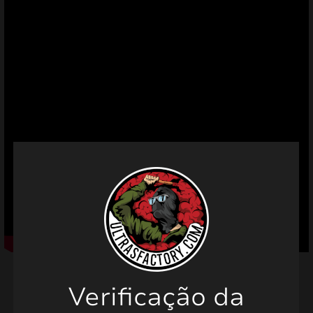
mizar
menu
Verificação da