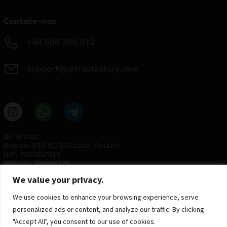
Contate-nos
+48 506 306 912
support@ultrasfactory.com
UF Group
Brzoski 8/10 91-315 Lodz, Poland
NIP: 7262697810
REGON: 386994375
We value your privacy.
We use cookies to enhance your browsing experience, serve
personalized ads or content, and analyze our traffic. By clicking
"Accept All", you consent to our use of cookies.