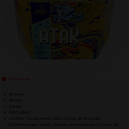
mizar
menu
Fora de stock
61 tiros
30 mm
Funke
NEC: 994,3
efeitos: Cauda verde para Coroa de Brocado
Estroboscópio verde; Cauda vermelha para Coroa de