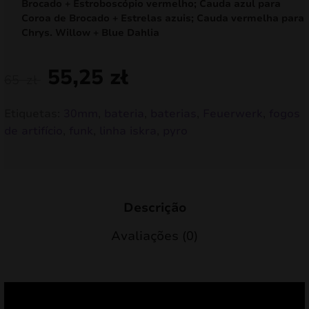
Brocado + Estroboscópio vermelho; Cauda azul para
Coroa de Brocado + Estrelas azuis; Cauda vermelha para
Chrys. Willow + Blue Dahlia
55,25
zł
65
zł
Etiquetas:
30mm
,
bateria
,
baterias
,
Feuerwerk
,
fogos
de artifício
,
funk
,
linha iskra
,
pyro
Descrição
Avaliações (0)