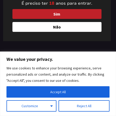
É preciso ter
18
anos para entrar.
something amazing
Sim
— check back soon!
Não
We value your privacy.
We use cookies to enhance your browsing experience, serve
personalized ads or content, and analyze our traffic. By clicking
"Accept All", you consent to our use of cookies.
Accept All
Customize
Reject All