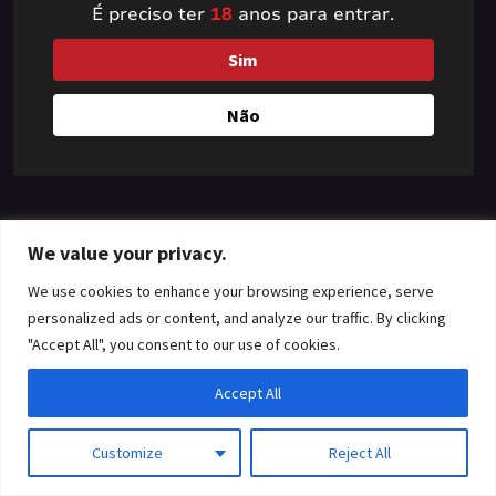
É preciso ter
18
anos para entrar.
something amazing
Sim
— check back soon!
Não
We value your privacy.
We use cookies to enhance your browsing experience, serve
personalized ads or content, and analyze our traffic. By clicking
"Accept All", you consent to our use of cookies.
Accept All
Customize
Reject All