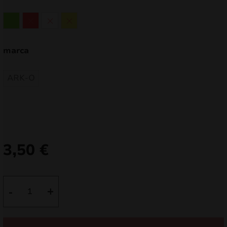
Verde
Vermelho
Branco
Amarelo
marca
ARK-O
3,50
€
Quantidade
-
+
de
Bengalos
(1