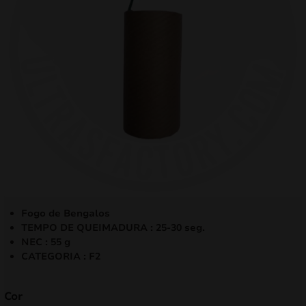
mizar
menu
Fogo de Bengalos
TEMPO DE QUEIMADURA : 25-30 seg.
NEC : 55 g
CATEGORIA : F2
Cor