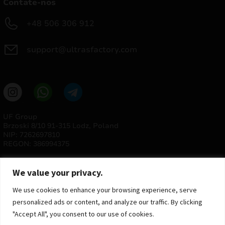
Contate-nos
+48 506 306 912
support@ultrasfactory.com
UF Group
Brzoski 8/10 91-315 Lodz, Poland
NIP: 7262697810
REGON: 386994375
We value your privacy.
We use cookies to enhance your browsing experience, serve
personalized ads or content, and analyze our traffic. By clicking
"Accept All", you consent to our use of cookies.