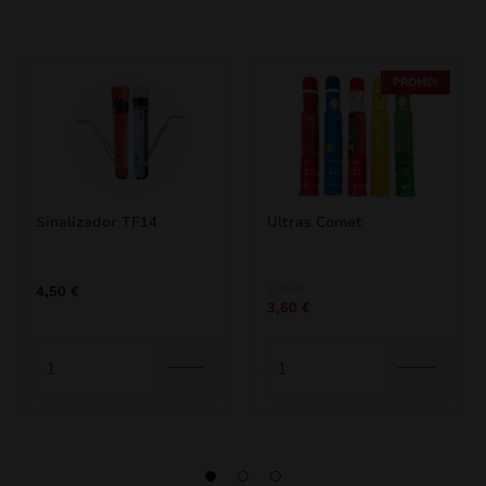
PROMO!
Sinalizador TF14
Ultras Comet
3,79
€
4,50
€
3,60
€