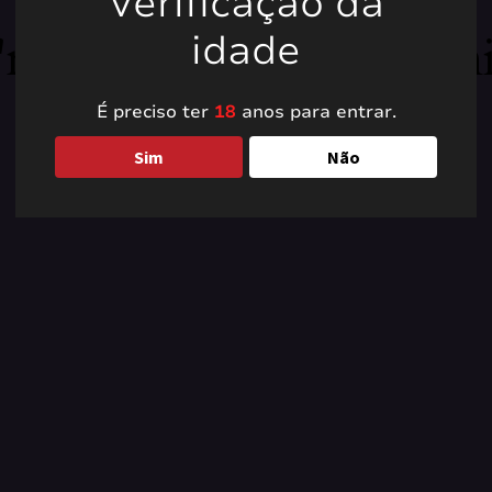
Verificação da
're working on somet
idade
back soon!
É preciso ter
18
anos para entrar.
Sim
Não