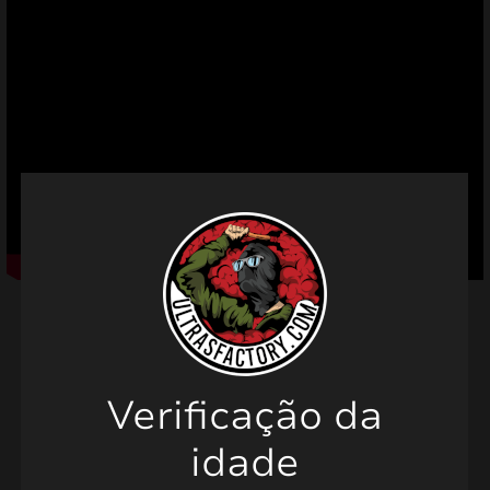
mizar
menu
Verificação da
Produtos relacionados
idade