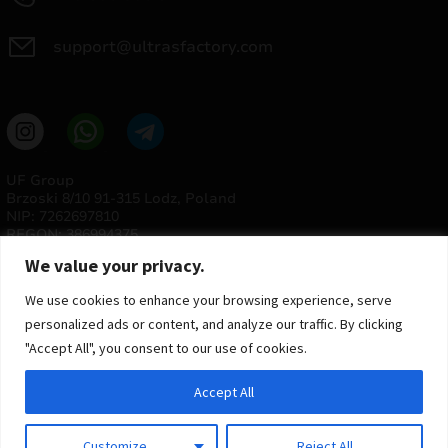
support@ultrasfactory.com
UF Group
Brzoski 8/10 91-315 Lodz, Poland
NIP: 7262697810
REGON: 386994375
We value your privacy.
We use cookies to enhance your browsing experience, serve
personalized ads or content, and analyze our traffic. By clicking
"Accept All", you consent to our use of cookies.
Accept All
© 2025 ULTRAS FACTORY
Todos os direitos reservados
Customize
Reject All