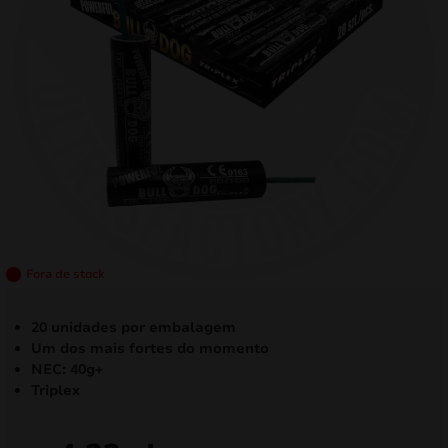
mizar
menu
Fora de stock
20 unidades por embalagem
Um dos mais fortes do momento
NEC: 40g+
Triplex