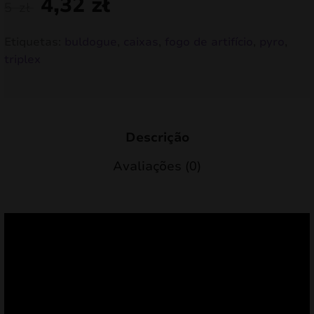
4,32
zł
5
zł
Etiquetas:
buldogue
,
caixas
,
fogo de artifício
,
pyro
,
triplex
Descrição
Avaliações (0)