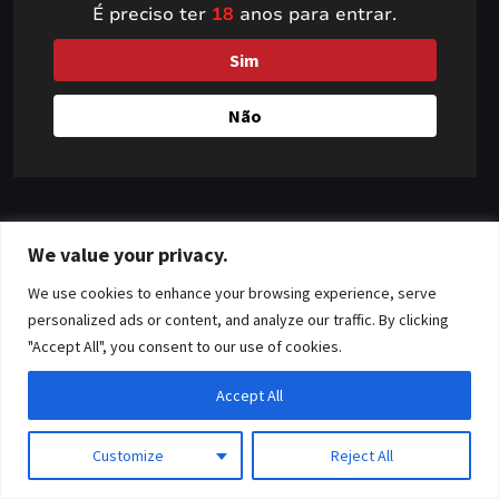
É preciso ter
18
anos para entrar.
something amazing
Sim
— check back soon!
Não
We value your privacy.
We use cookies to enhance your browsing experience, serve
personalized ads or content, and analyze our traffic. By clicking
"Accept All", you consent to our use of cookies.
Accept All
Customize
Reject All