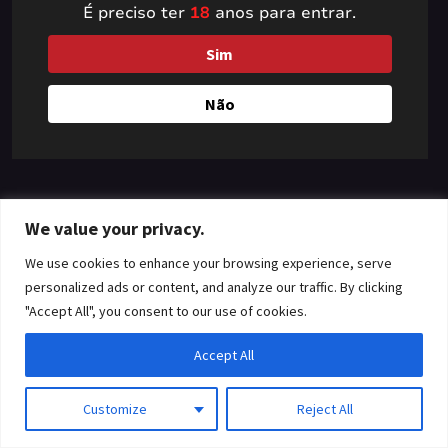
É preciso ter
18
anos para entrar.
something amazing
Sim
— check back soon!
Não
We value your privacy.
We use cookies to enhance your browsing experience, serve
personalized ads or content, and analyze our traffic. By clicking
"Accept All", you consent to our use of cookies.
Accept All
Customize
Reject All