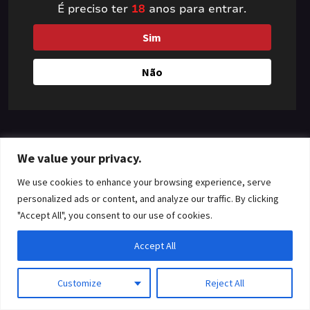
É preciso ter
18
anos para entrar.
something amazing
Sim
— check back soon!
Não
We value your privacy.
We use cookies to enhance your browsing experience, serve
personalized ads or content, and analyze our traffic. By clicking
"Accept All", you consent to our use of cookies.
Accept All
Customize
Reject All