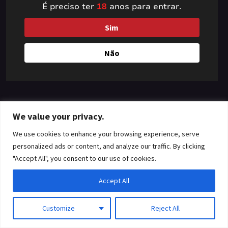
É preciso ter
18
anos para entrar.
something amazing
Sim
— check back soon!
Não
We value your privacy.
We use cookies to enhance your browsing experience, serve
personalized ads or content, and analyze our traffic. By clicking
"Accept All", you consent to our use of cookies.
Accept All
Customize
Reject All