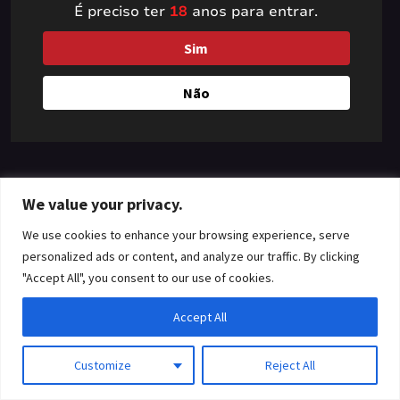
É preciso ter
18
anos para entrar.
something amazing
Sim
— check back soon!
Não
We value your privacy.
We use cookies to enhance your browsing experience, serve
personalized ads or content, and analyze our traffic. By clicking
"Accept All", you consent to our use of cookies.
Accept All
Customize
Reject All