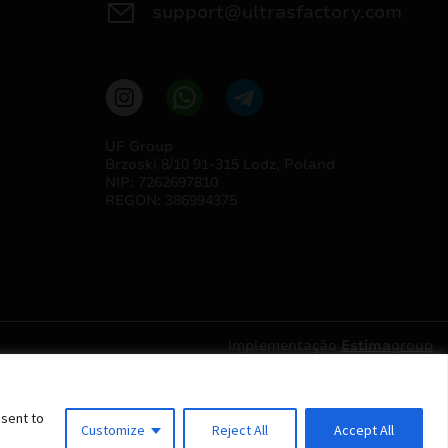
support@ultrasfactory.com
UF Group
Brzoski 8/10 91-315 Lodz, Poland
NIP: 7262697810
REGON: 386994375
Implementação
Estima
group
nsent to
Customize
Reject All
Accept All