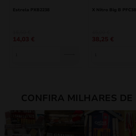
Estrela PXB2238
X Nitro Big B PFC3
O
O
O
O
16,50
€
45,00
€
preço
preço
preço
preço
14,03
€
38,25
€
original
atual
original
atual
era:
é:
era:
é:
16,50 €.
14,03 €.
45,00 €.
38,25 €.
CONFIRA MILHARES DE