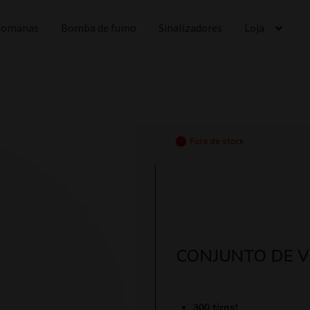
 Romanas
Bomba de fumo
Sinalizadores
Loja
Fora de stock
CONJUNTO DE V
300 tiros!