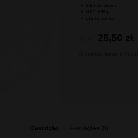
50m de altura
NEC: 655g
Efeito bonito
25,50
zł
30
zł
Etiquetas:
bateria
,
fogos
Descrição
Avaliações (0)