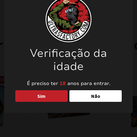
rodutos relacionad
Verificação da
idade
OMO!
PROMO!
É preciso ter
18
anos para entrar.
Sim
Não