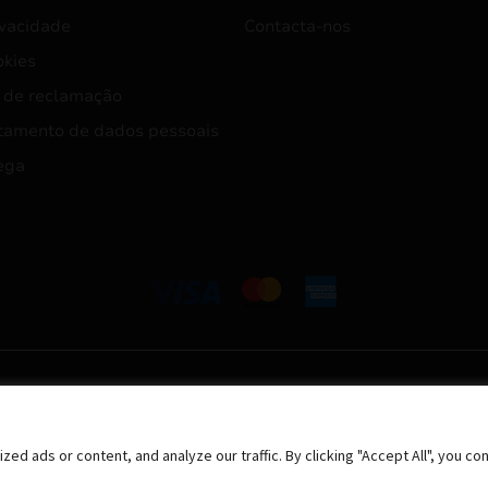
ivacidade
Contacta-nos
okies
 de reclamação
tamento de dados pessoais
ega
 ads or content, and analyze our traffic. By clicking "Accept All", you co