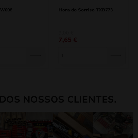
JW008
Hora do Sorriso TXB773
O
O
9,00
€
preço
preço
€
7,65
€
original
atual
era:
é:
9,00 €.
7,65 €.
DOS NOSSOS CLIENTES.