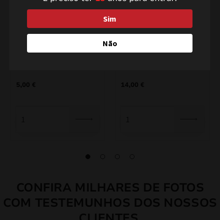
Sim
Não
Fonte JF91
Crazy Fountain ZBC180
5,00
€
14,00
€
CONFIRA MILHARES DE FOTOS
COM TESTEMUNHOS DOS NOSSOS
CLIENTES.