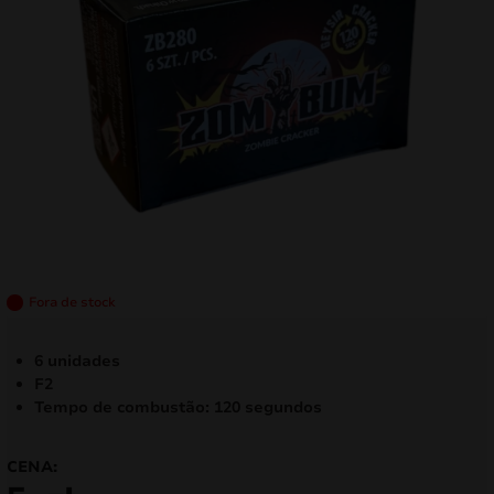
mizar
menu
Fora de stock
6 unidades
F2
Tempo de combustão: 120 segundos
CENA: