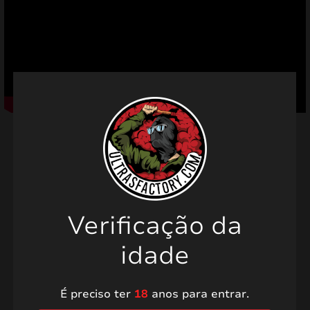
mizar
menu
Produtos relacionados
Verificação da
idade
É preciso ter
18
anos para entrar.