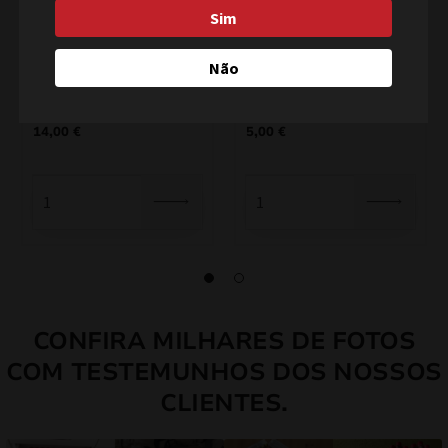
Sim
Crazy Fountain ZBC180
Palco Foutain XT1021
Não
14,00
€
5,00
€
CONFIRA MILHARES DE FOTOS
COM TESTEMUNHOS DOS NOSSOS
CLIENTES.