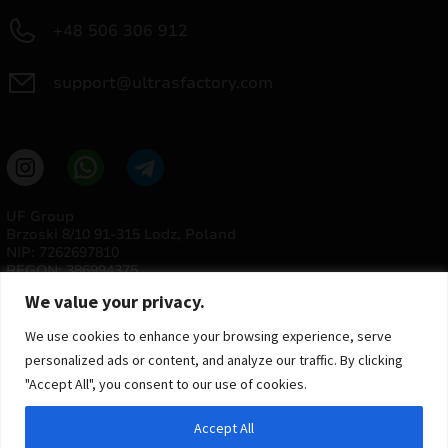
+48 506 306 912
support@ultrasfactory.com
UF Group
Brzoski 8/10 91-315 Lodz, Poland
NIP: 7262697810
REGON: 386994375
We value your privacy.
We use cookies to enhance your browsing experience, serve
personalized ads or content, and analyze our traffic. By clicking
"Accept All", you consent to our use of cookies.
Accept All