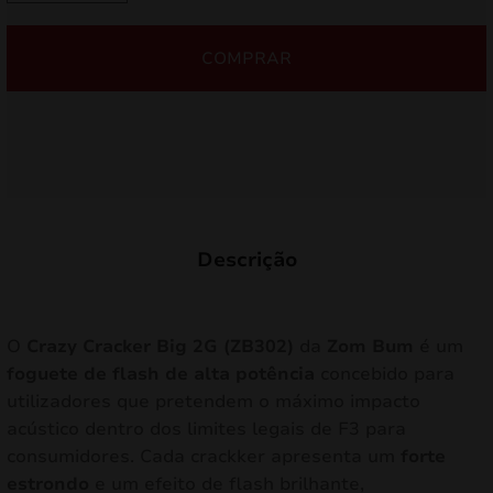
Crazy
7,00 €.
6,30 €.
Cracker
COMPRAR
Grande
2G
ZB302
Descrição
O
Crazy Cracker Big 2G (ZB302)
da
Zom Bum
é um
foguete de flash de alta potência
concebido para
utilizadores que pretendem o máximo impacto
acústico dentro dos limites legais de F3 para
consumidores. Cada crackker apresenta um
forte
estrondo
e um efeito de flash brilhante,