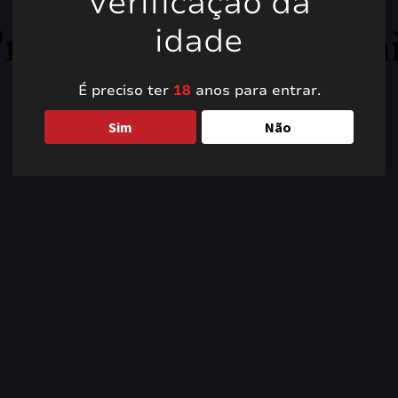
Verificação da
're working on somet
idade
back soon!
É preciso ter
18
anos para entrar.
Sim
Não