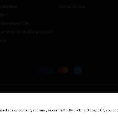
ivacidade
Contacta-nos
okies
 de reclamação
tamento de dados pessoais
ega
 ads or content, and analyze our traffic. By clicking "Accept All", you co