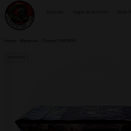
Baterias
Fogos de artifício
Velas
Home
-
Baterias
-
Crump PXB3904
PROMO!