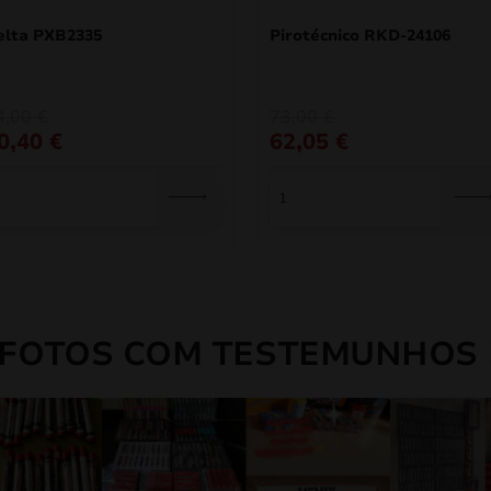
elta PXB2335
Pirotécnico RKD-24106
O
O
4,00
€
73,00
€
eço
eço
preço
preço
0,40
€
62,05
€
iginal
ual
original
atual
a:
era:
é:
,00 €.
,40 €.
73,00 €.
62,05 €.
 FOTOS COM TESTEMUNHOS 