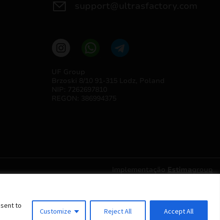
support@ultrasfactory.com
UF Group
Brzoski 8/10 91-315 Lodz, Poland
NIP: 7262697810
REGON: 386994375
Implementação
Estima
group
nsent to
Customize
Reject All
Accept All