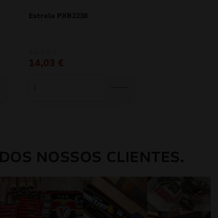
Estrela PXB2238
O
O
16,50
€
preço
preço
14,03
€
original
atual
era:
é:
16,50 €.
14,03 €.
DOS NOSSOS CLIENTES.