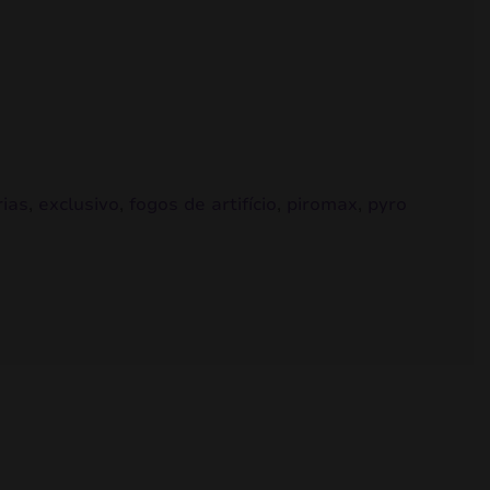
rias
,
exclusivo
,
fogos de artifício
,
piromax
,
pyro