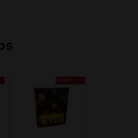
os
PROMO!