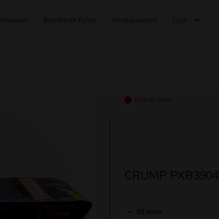
 Romanas
Bomba de fumo
Sinalizadores
Loja
Fora de stock
CRUMP PXB3904
50 tiros