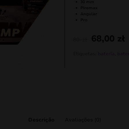
30 mm
Piromax
Angular
Pro
68,00
zł
80
zł
Etiquetas:
bateria
,
bate
Descrição
Avaliações (0)