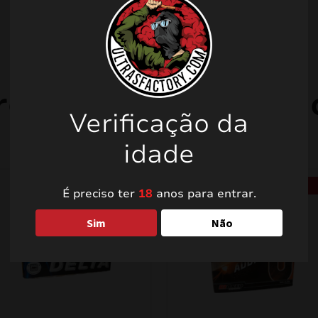
rodutos relacionad
Verificação da
idade
PROMO!
PROMO!
É preciso ter
18
anos para entrar.
Sim
Não