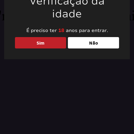
Verificação da
're working on somet
idade
back soon!
É preciso ter
18
anos para entrar.
Sim
Não