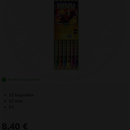
mizar
menu
Produto disponível
12 foguetes
17 mm
F2
8,40
€