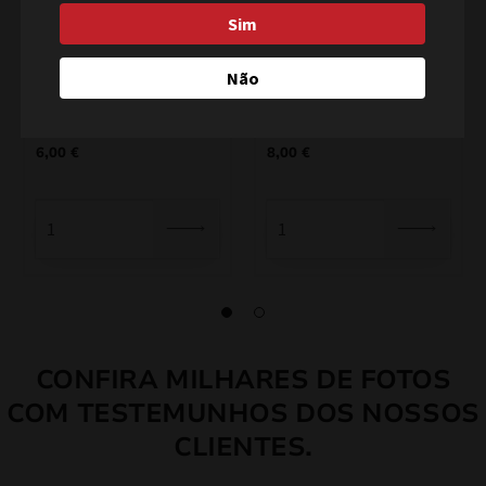
Sim
MUERTE Rockets JR102
Diabolo JR2
Não
6,00
€
8,00
€
CONFIRA MILHARES DE FOTOS
COM TESTEMUNHOS DOS NOSSOS
CLIENTES.