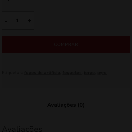
Quantidade
-
+
de
Diabolo
JR6
COMPRAR
Etiquetas:
fogos de artifício
,
foguetes
,
jorge
,
pyro
Avaliações (0)
Avaliações