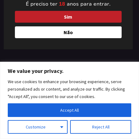
É preciso ter
18
anos para entrar.
something amazing
Sim
— check back soon!
Não
We value your privacy.
We use cookies to enhance your browsing experience, serve
personalized ads or content, and analyze our traffic. By clicking
"Accept All", you consent to our use of cookies.
Accept All
Customize
Reject All