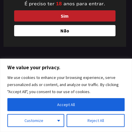
É preciso ter
18
anos para entrar.
something amazing
Sim
— check back soon!
Não
We value your privacy.
We use cookies to enhance your browsing experience, serve
personalized ads or content, and analyze our traffic. By clicking
"Accept All", you consent to our use of cookies.
Accept All
Customize
Reject All