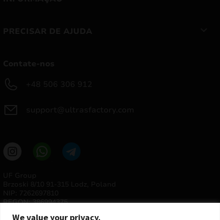
PRECISAR DE AJUDA
Contate-nos
+48 506 306 912
support@ultrasfactory.com
UF Group
Brzoski 8/10 91-315 Lodz, Poland
NIP: 7262697810
REGON: 386994375
We value your privacy.