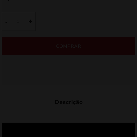
Quantidade
-
+
de
Estroboscópio
90
COMPRAR
MF-
0290
Descrição