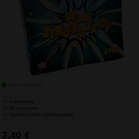
mizar
menu
Produto disponível
3 unidades
90 segundos
Incrível efeito estroboscópio
2,40
€