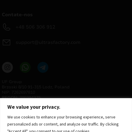
Contate-nos
+48 506 306 912
support@ultrasfactory.com
UF Group
Brzoski 8/10 91-315 Lodz, Poland
NIP: 7262697810
REGON: 386994375
We value your privacy.
We use cookies to enhance your browsing experience, serve
personalized ads or content, and analyze our traffic. By clicking
"Accept All", you consent to our use of cookies.