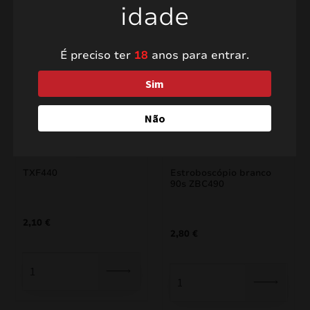
idade
Produtos relacionados
É preciso ter
18
anos para entrar.
Sim
Não
TXF440
Estroboscópio branco
90s ZBC490
2,10
€
2,80
€