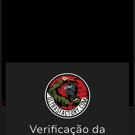
mizar
menu
Verificação da