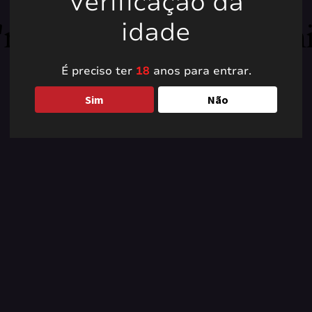
Verificação da
're working on somet
idade
back soon!
É preciso ter
18
anos para entrar.
Sim
Não