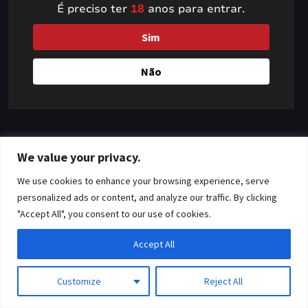
É preciso ter
18
anos para entrar.
something amazing
Sim
— check back soon!
Não
We value your privacy.
We use cookies to enhance your browsing experience, serve
personalized ads or content, and analyze our traffic. By clicking
"Accept All", you consent to our use of cookies.
Accept All
Customize
Reject All