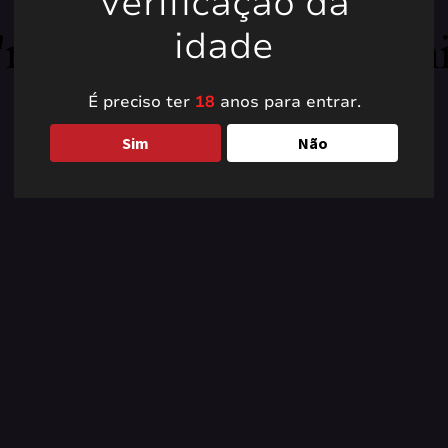
Verificação da
're working on somet
idade
back soon!
É preciso ter
18
anos para entrar.
Sim
Não