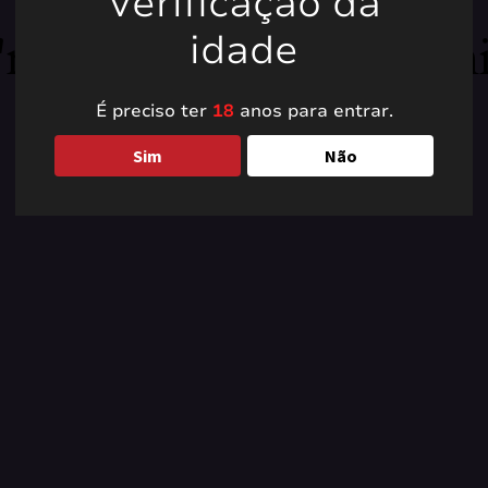
Verificação da
're working on somet
idade
back soon!
É preciso ter
18
anos para entrar.
Sim
Não