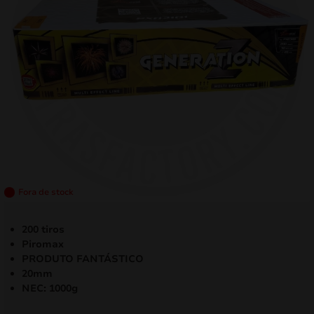
mizar
menu
Fora de stock
200 tiros
Piromax
PRODUTO FANTÁSTICO
20mm
NEC: 1000g