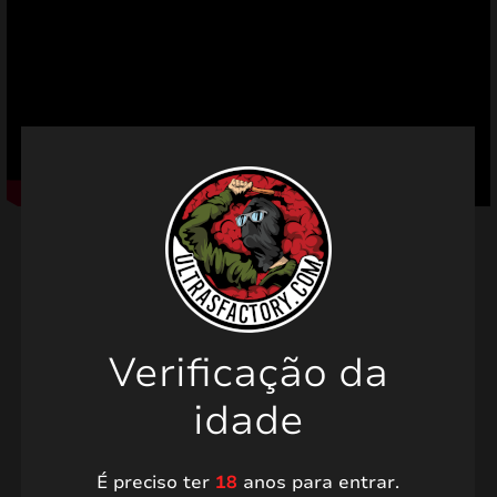
mizar
menu
Produtos relacionados
Verificação da
idade
PROMO!
PROMO!
É preciso ter
18
anos para entrar.