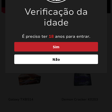
Verificação da
idade
É preciso ter
18
anos para entrar.
Produtos relacionados
Sim
Não
PROMO!
PROMO!
Galaxy TXB514
Demon Cracker K0203