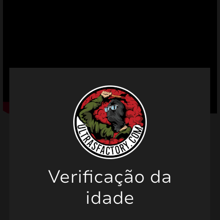
mizar
menu
Verificação da
Produtos relacionados
idade
PROMO!
PROMO!