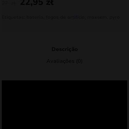
22,95
zł
27
zł
Etiquetas:
bateria
,
fogos de artifício
,
maxsem
,
pyro
Descrição
Avaliações (0)