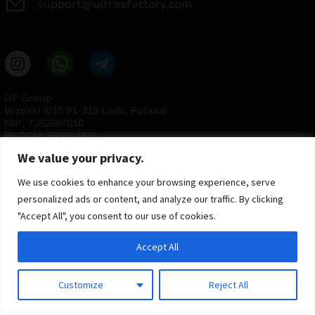
support@ultrasfactory.com
UF Group
Brzoski 8/10 91-315 Lodz, Poland
NIP: 7262697810
REGON: 386994375
We value your privacy.
We use cookies to enhance your browsing experience, serve
personalized ads or content, and analyze our traffic. By clicking
"Accept All", you consent to our use of cookies.
Accept All
© 2025 ULTRAS FACTORY
Todos os direitos reservados
Customize
Reject All
Implementação
Estima
group