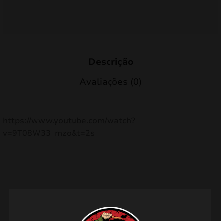
Descrição
Avaliações (0)
https://www.youtube.com/watch?
v=9T08W33_mzo&t=2s
Produtos relacionados