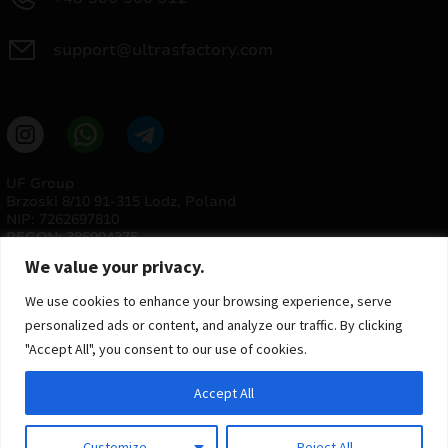
support@ultrasfactory.com
UF Group
Brzoski 8/10 91-315 Lodz, Poland
NIP: 7262697810
REGON: 386994375
We value your privacy.
We use cookies to enhance your browsing experience, serve
personalized ads or content, and analyze our traffic. By clicking
"Accept All", you consent to our use of cookies.
Accept All
© 2025 ULTRAS FACTORY
Todos os direitos reservados
Customize
Reject All