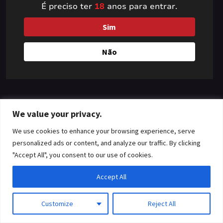
É preciso ter
18
anos para entrar.
something amazing
Sim
— check back soon!
Não
We value your privacy.
We use cookies to enhance your browsing experience, serve
personalized ads or content, and analyze our traffic. By clicking
"Accept All", you consent to our use of cookies.
Accept All
Customize
Reject All