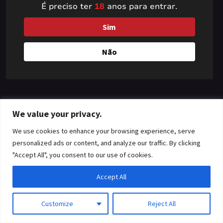
É preciso ter
18
anos para entrar.
something amazing
Sim
— check back soon!
Não
We value your privacy.
We use cookies to enhance your browsing experience, serve
personalized ads or content, and analyze our traffic. By clicking
"Accept All", you consent to our use of cookies.
Accept All
Customize
Reject All