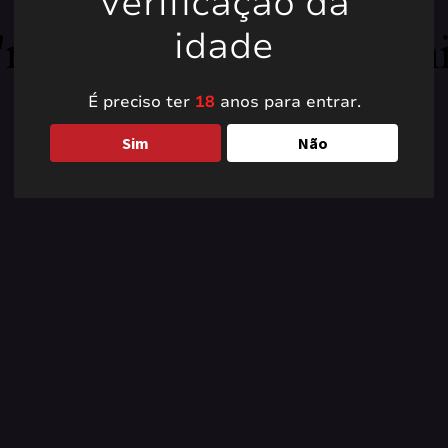
Verificação da
're working on somet
idade
back soon!
É preciso ter
18
anos para entrar.
Sim
Não