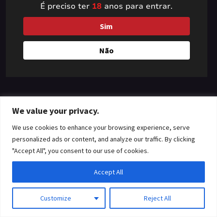
É preciso ter
18
anos para entrar.
something amazing
Sim
— check back soon!
Não
We value your privacy.
We use cookies to enhance your browsing experience, serve
personalized ads or content, and analyze our traffic. By clicking
"Accept All", you consent to our use of cookies.
Accept All
Customize
Reject All