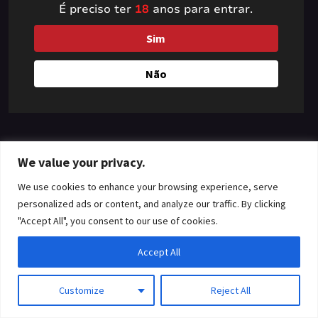
É preciso ter
18
anos para entrar.
something amazing
Sim
— check back soon!
Não
We value your privacy.
We use cookies to enhance your browsing experience, serve
personalized ads or content, and analyze our traffic. By clicking
"Accept All", you consent to our use of cookies.
Accept All
Customize
Reject All