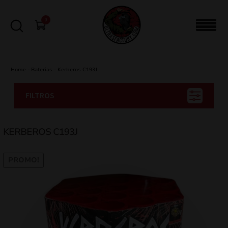
0
Home
-
Baterias
-
Kerberos C193J
FILTROS
KERBEROS C193J
PROMO!