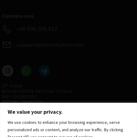
Contate-nos
+48 506 306 912
support@ultrasfactory.com
UF Group
Brzoski 8/10 91-315 Lodz, Poland
NIP: 7262697810
REGON: 386994375
We value your privacy.
We use cookies to enhance your browsing experience, serve
personalized ads or content, and analyze our traffic. By clicking
"Accept All", you consent to our use of cookies.