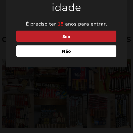
idade
É preciso ter
18
anos para entrar.
CONFIRA MILHARES DE FOTOS
mizar
Sim
COM TESTEMUNHOS DOS NOSSOS
menu
CLIENTES.
Não