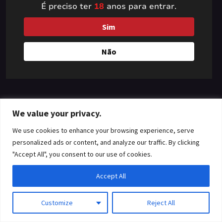
É preciso ter
18
anos para entrar.
something amazing
Sim
— check back soon!
Não
We value your privacy.
We use cookies to enhance your browsing experience, serve
personalized ads or content, and analyze our traffic. By clicking
"Accept All", you consent to our use of cookies.
Accept All
Customize
Reject All