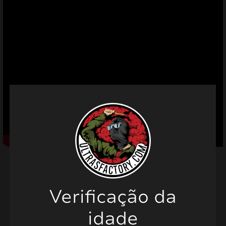
mizar
menu
Verificação da
Produtos relacionados
idade