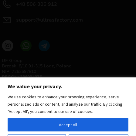
+48 506 306 912
support@ultrasfactory.com
UF Group
Brzoski 8/10 91-315 Lodz, Poland
NIP: 7262697810
REGON: 386994375
We value your privacy.
We use cookies to enhance your browsing experience, serve
personalized ads or content, and analyze our traffic. By clicking
"Accept All", you consent to our use of cookies.
Accept All
© 2025 ULTRAS FACTORY