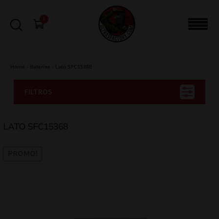
0
Home
-
Baterias
-
Lato SFC15368
FILTROS
LATO SFC15368
PROMO!