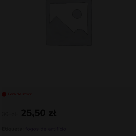
mizar
menu
Fora de stock
25,50
zł
30
zł
Etiqueta:
fogos de artifício